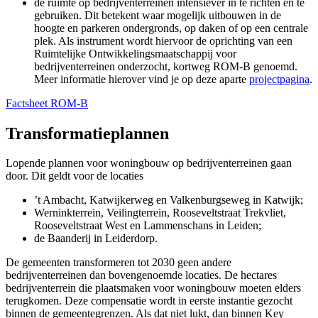
de ruimte op bedrijventerreinen intensiever in te richten en te
gebruiken. Dit betekent waar mogelijk uitbouwen in de
hoogte en parkeren ondergronds, op daken of op een centrale
plek. Als instrument wordt hiervoor de oprichting van een
Ruimtelijke Ontwikkelingsmaatschappij voor
bedrijventerreinen onderzocht, kortweg ROM-B genoemd.
Meer informatie hierover vind je op deze aparte
projectpagina
.
Factsheet ROM-B
Transformatieplannen
Lopende plannen voor woningbouw op bedrijventerreinen gaan
door. Dit geldt voor de locaties
’t Ambacht, Katwijkerweg en Valkenburgseweg in Katwijk;
Werninkterrein, Veilingterrein, Rooseveltstraat Trekvliet,
Rooseveltstraat West en Lammenschans in Leiden;
de Baanderij in Leiderdorp.
De gemeenten transformeren tot 2030 geen andere
bedrijventerreinen dan bovengenoemde locaties. De hectares
bedrijventerrein die plaatsmaken voor woningbouw moeten elders
terugkomen. Deze compensatie wordt in eerste instantie gezocht
binnen de gemeentegrenzen. Als dat niet lukt, dan binnen Key