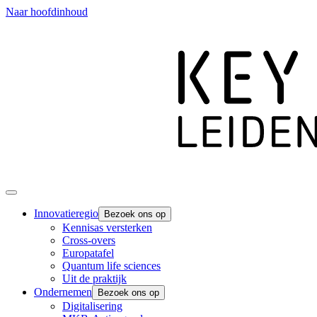
Naar hoofdinhoud
Innovatieregio
Bezoek ons op
Kennisas versterken
Cross-overs
Europatafel
Quantum life sciences
Uit de praktijk
Ondernemen
Bezoek ons op
Digitalisering