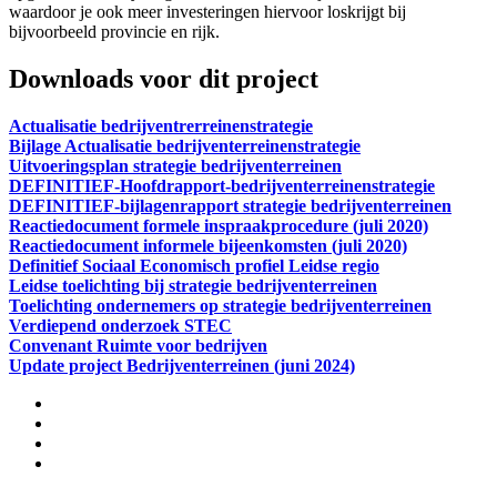
waardoor je ook meer investeringen hiervoor loskrijgt bij
bijvoorbeeld provincie en rijk.
Downloads voor dit project
Actualisatie bedrijventrerreinenstrategie
Bijlage Actualisatie bedrijventerreinenstrategie
Uitvoeringsplan strategie bedrijventerreinen
DEFINITIEF-Hoofdrapport-bedrijventerreinenstrategie
DEFINITIEF-bijlagenrapport strategie bedrijventerreinen
Reactiedocument formele inspraakprocedure (juli 2020)
Reactiedocument informele bijeenkomsten (juli 2020)
Definitief Sociaal Economisch profiel Leidse regio
Leidse toelichting bij strategie bedrijventerreinen
Toelichting ondernemers op strategie bedrijventerreinen
Verdiepend onderzoek STEC
Convenant Ruimte voor bedrijven
Update project Bedrijventerreinen (juni 2024)