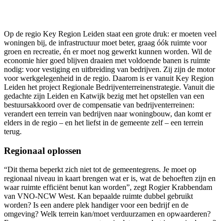
Op de regio Key Region Leiden staat een grote druk: er moeten veel
woningen bij, de infrastructuur moet beter, graag óók ruimte voor
groen en recreatie, én er moet nog gewerkt kunnen worden. Wil de
economie hier goed blijven draaien met voldoende banen is ruimte
nodig: voor vestiging en uitbreiding van bedrijven. Zij zijn de motor
voor werkgelegenheid in de regio. Daarom is er vanuit Key Region
Leiden het project Regionale Bedrijventerreinenstrategie. Vanuit die
gedachte zijn Leiden en Katwijk bezig met het opstellen van een
bestuursakkoord over de compensatie van bedrijventerreinen:
verandert een terrein van bedrijven naar woningbouw, dan komt er
elders in de regio – en het liefst in de gemeente zelf – een terrein
terug.
Regionaal oplossen
“Dit thema beperkt zich niet tot de gemeentegrens. Je moet op
regionaal niveau in kaart brengen wat er is, wat de behoeften zijn en
waar ruimte efficiënt benut kan worden”, zegt Rogier Krabbendam
van VNO-NCW West. Kan bepaalde ruimte dubbel gebruikt
worden? Is een andere plek handiger voor een bedrijf en de
omgeving? Welk terrein kan/moet verduurzamen en opwaarderen?