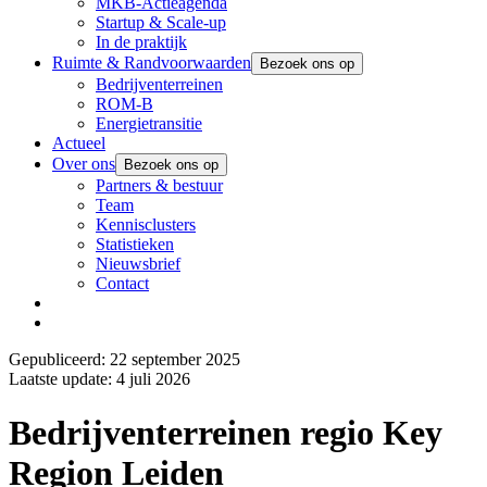
MKB-Actieagenda
Startup & Scale-up
In de praktijk
Ruimte & Randvoorwaarden
Bezoek ons op
Bedrijventerreinen
ROM-B
Energietransitie
Actueel
Over ons
Bezoek ons op
Partners & bestuur
Team
Kennisclusters
Statistieken
Nieuwsbrief
Contact
Gepubliceerd: 22 september 2025
Laatste update: 4 juli 2026
Bedrijventerreinen regio Key
Region Leiden