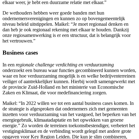
elkaar weer, je hebt een duurzame relatie met elkaar.”
De wethouders hebben weer goede banden met hun
ondernemersverenigingen en kunnen zo op bovengemeentelijk
niveau beleid uitstippelen. Maikel: “Je moet regionaal denken en
dan heb je ook regionaal rekening met elkaar te houden. Dankzij
onze regiosamenwerking is er een structuur, dat is belangrijk voor
het vertrouwen.”
Business cases
In een
regionale challenge verdichting en verduurzaming
onderzoekt een bureau waar functies gecombineerd kunnen worden,
waar en hoe verduurzaming mogelijk is en welke bedrijventerreinen
veiliger of aantrekkelijker kunnen. Hierbij wordt samengewerkt met
de provincie Zuid-Holland en het ministerie van Economische
Zaken en Klimaat, die voor medefinanciering zorgen.
Maikel: “In 2022 willen we tot een aantal business cases komen. In
de strategie is afgesproken dat ondernemers zich met gemeenten
inzetten voor verduurzaming van het vastgoed, het beperken van het
energiegebruik, klimaatadaptatie en het opwekken van groene
energie.” Zo worden de terreinen toekomstbestendiger, verbetert het
vestigingsklimaat en de verbinding wordt gelegd met andere grote
opgaven voor Key Region Leiden. Die kun je slim combineren,