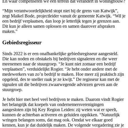
En waar compenseren we een terrein dat verandert in woningbouw?
“Mijn verantwoordelijkheid stopt niet bij de grens van Katwijk”,
zegt Maikel Bode, projectleider vanuit de gemeente Katwijk. “Wil je
een bedrijf verplaatsen, dan loop je letterlijk tegen je grenzen aan.
Dit kun je alleen samen oplossen en samen daarover afspraken
maken.”
Gebiedsregisseur
Sinds 2022 is er een onafhankelijke gebiedsregisseur aangesteld.
Die kan noden en obstakels bij bedrijven signaleren en die weer
meenemen naar de stuurgroep. “Je kunt niet zomaar een bedrijf
verplaatsen”, verduidelijkt Rogier. “Je hebt onder andere met de
medewerkers van zo’n bedrijf te maken. Hoe meer zij praktisch zijn
opgeleid, des te sneller raak je ze kwijt.” De regisseur kan met de
signalen uit die bedrijven zwaarwegende adviezen geven aan de
stuurgroep.
Je hebt hier met heel veel bedrijven te maken. Daarom vindt Rogier
het belangrijk dat koepels van ondernemersverenigingen
aangesloten zijn bij Key Region Leiden: zij weten wat er speelt,
kunnen de achterban activeren en geluiden oppikken. “Natuurlijk
wringen belangen soms, dat mag ook. Omdat we elkaar goed
kennen, kun je dat duidelijk maken. De volgende vergadering zie je