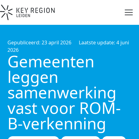
Gepubliceerd: 23 april 2026
Laatste update: 4 juni
2026
Gemeenten
leggen
samenwerking
vast voor ROM-
B-verkenning