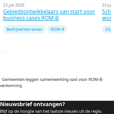
23 juli 2026
23 jul
Gebiedsontwikkelaars van start voor
Schr
business cases ROM-B
work
Bedrijventerreinen
ROM-B
Digi
Gemeenten leggen samenwerking vast voor ROM-B-
verkenning
Nieuwsbrief ontvangen?
Blijf op de hoogte van het laatste nieuws uit de regio.